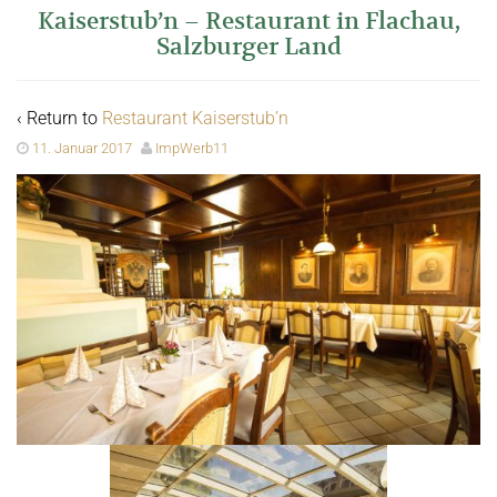
Kaiserstub’n – Restaurant in Flachau,
Salzburger Land
‹ Return to
Restaurant Kaiserstub’n
11. Januar 2017
ImpWerb11